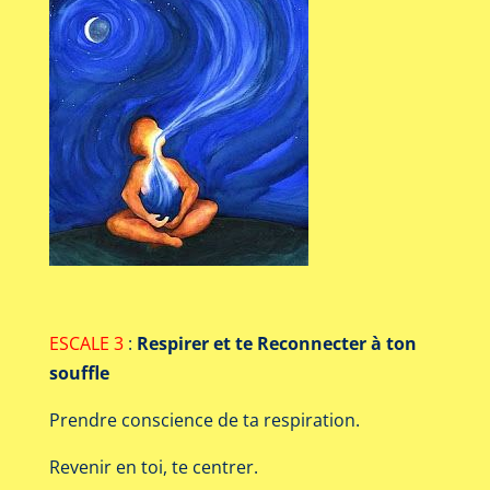
ESCALE 3
:
Respirer et te
Reconnecter
à ton
souffle
Prendre conscience de ta respiration.
Revenir en toi, te centrer.