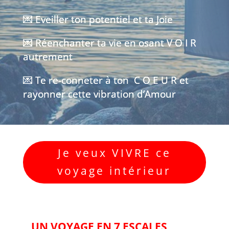
💌 Eveiller ton potentiel et ta Joie
💌 R
éenchanter ta vie en osant V O I R
autrement
💌 Te re-conneter à ton C O E U R et
rayonner cette vibration d’Amour
Je veux VIVRE ce
voyage intérieur
UN VOYAGE EN 7 ESCALES