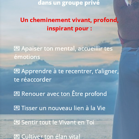
dans un groupe privé
Un cheminement vivant, profond,
inspirant pour :
💌 Apaiser ton mental, accueillir tes
émotions
💌 Apprendre à te recentrer, t’aligner,
te réaccorder
💌 Renouer avec ton Être profond
💌 Tisser un nouveau lien à la Vie
💌 Sentir tout le Vivant en Toi
💌 Cultiver ton élan vital