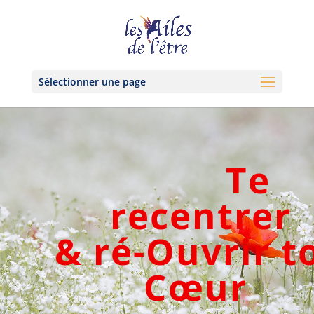
Sélectionner une page
Te
recentrer
& ré-Ouvrir t
Cœur