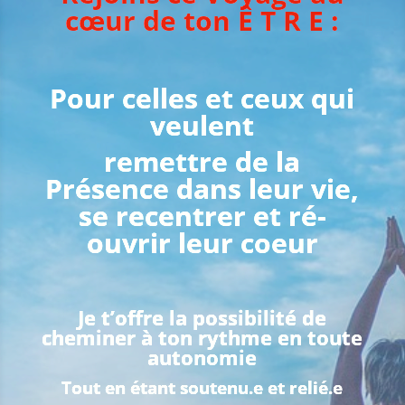
cœur de ton Ê T R E :
Pour celles et ceux qui
veulent
remettre de la
Présence dans leur vie,
se recentrer
et
ré-
ouvrir leur coeur
Je t’offre la possibilité de
cheminer à ton rythme en toute
autonomie
Tout en étant soutenu.e et relié.e