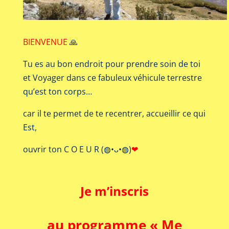
BIENVENUE
🙏
Tu es au bon endroit pour prendre soin de toi
et Voyager dans ce fabuleux véhicule terrestre
qu’est ton corps…
car il te permet de te recentrer, accueillir ce qui
Est,
ouvrir ton C O E U R (◍•ᴗ•◍)
❤
Je m’inscris
au programme « Me