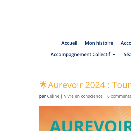
Accueil
Mon histoire
Acco
Accompagnement Collectif
Sé
🌟Aurevoir 2024 : Tou
par
Céline
|
Vivre en conscience
|
0 commenta