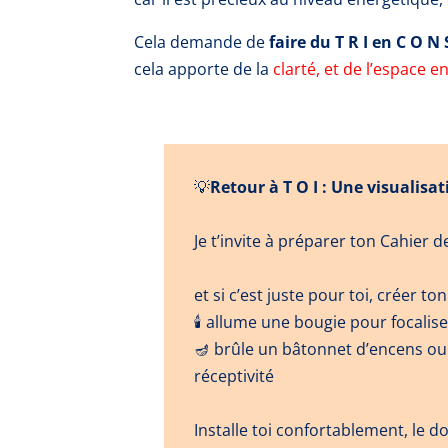
Cela demande de
faire du T R I en C O N S
cela apporte de la
clarté, et de l’espace e
💡
Retour à T O I : Une visualisa
Je t’invite à préparer ton Cahier d
et si c’est juste pour toi, créer to
🕯️
allume une bougie pour focalise
🪔 brûle un bâtonnet d’encens ou u
réceptivité
Installe toi confortablement, le d