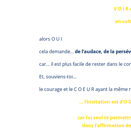
V O I R
en cul
alors O U I
cela demande…
de l’audace, de la persé
car… il est plus facile de rester dans le co
Et, souviens-toi…
le courage et
le C O E U R
ayant la même 
…
l
‘invitation est d’O 
car lui seul te permet
dans l’affirmation de 