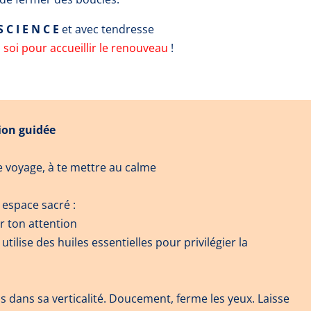
 C I E N C E
et avec tendresse
n soi pour accueillir le renouveau
!
tion guidée
e voyage, à te
mettre au calme
n espace sacré :
r ton attention
tilise des huiles essentielles pour privilégier la
os dans sa verticalité. Doucement, ferme les yeux. Laisse