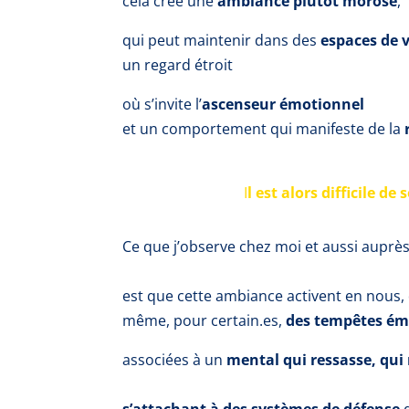
cela crée une
ambiance plutôt morose
,
qui peut maintenir
dans des
espaces de v
un regard étroit
où s’invite l’
ascenseur émotionnel
et un comportement qui manifeste de la
I
l est alors difficile de 
Ce que j’observe chez moi et aussi aupr
est que
cette ambiance activent
en nous, 
même, pour certain.es,
des tempêtes ém
associées à
un
mental qui ressasse, qui
s’attachant à des systèmes de défense
d