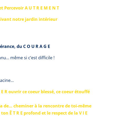
 et Percevoir A U T R E M E N T
tivant notre jardin intérieur
vérance, du C O U R A G E
nnu… même si c’est difficile !
racine…
S E R ouvrir ce coeur blessé, ce coeur étouffé
tra de…
cheminer à la rencontre de toi-même
ton Ê T R E profond et le respect de la V I E