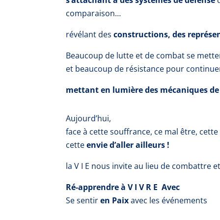
comparaison…
révélant des
constructions, des représe
Beaucoup de lutte et de combat se mette
et beaucoup de résistance pour continuer à
mettant en lumière des mécaniques de s
Aujourd’hui,
face à cette souffrance, ce mal être, cette 
cette
envie d’aller ailleurs !
la V I E nous invite
au lieu de combattre e
Ré-apprendre à V I V R E Avec
Se sentir
en Paix
avec les événements