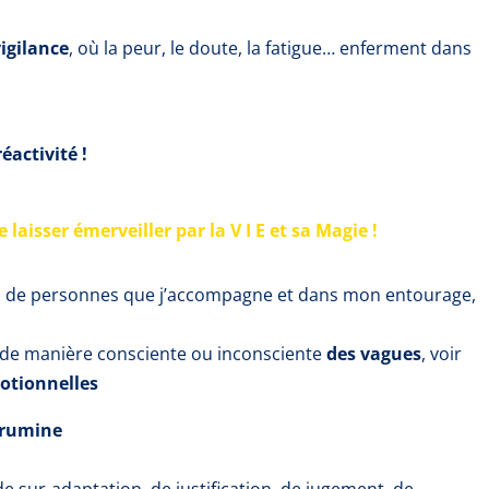
igilance
, où la peur, le doute, la fatigue… enferment dans
réactivité !
se laisser émerveiller par la V I E et sa Magie !
ès de personnes que j’accompagne et dans mon entourage,
de manière consciente ou inconsciente
des vagues
, voir
otionnelles
 rumine
e sur-adaptation, de justification, de jugement, de